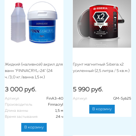
Жидкий (наливной) акрил для
Грунт магнитный Siberia x2
ванн "FINNACRYL-24" (24
усиленный (2,5 литра / 5 кв.м.)
ч./3,0 кг./ванна 1,5 м.)
3 000 руб.
5 990 руб.
Артикул
FinA3-40
Артикул
GM-Syb25
Производитель
Finnacryl
В корзину
Длина ванны
1,5 м
Время застывания
24 ч
В корзину