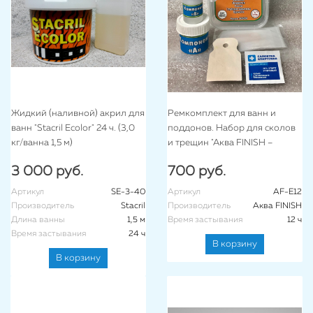
Жидкий (наливной) акрил для
Ремкомплект для ванн и
ванн "Stacril Ecolor" 24 ч. (3,0
поддонов. Набор для сколов
кг/ванна 1,5 м)
и трещин "Аква FINISH –
Эконом"
3 000 руб.
700 руб.
Артикул
SE-3-40
Артикул
AF-E12
Производитель
Stacril
Производитель
Аква FINISH
Длина ванны
1,5 м
Время застывания
12 ч
Время застывания
24 ч
В корзину
В корзину