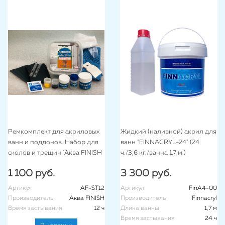
Ремкомплект для акриловых
Жидкий (наливной) акрил для
ванн и поддонов. Набор для
ванн "FINNACRYL-24" (24
сколов и трещин "Аква FINISH
ч./3,6 кг./ванна 1,7 м.)
– Стандарт"
1 100 руб.
3 300 руб.
Артикул
AF-ST12
Артикул
FinA4-00
Производитель
Аква FINISH
Производитель
Finnacryl
Время застывания
12 ч
Длина ванны
1,7 м
Время застывания
24 ч