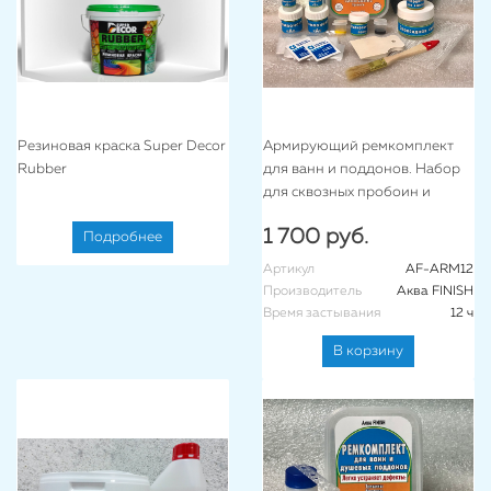
Резиновая краска Super Decor
Армирующий ремкомплект
Rubber
для ванн и поддонов. Набор
для сквозных пробоин и
трещин "Аква FINISH – ARMO"
1 700 руб.
Подробнее
Артикул
AF-ARM12
Производитель
Аква FINISH
Время застывания
12 ч
В корзину