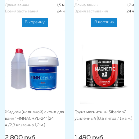
Длина ванны
1,5 м
Длина ванны
1,7 м
Время застывания
24 ч
Время застывания
24 ч
В корзину
В корзину
Жидкий (наливной) акрил для
Грунт магнитный Siberia x2
ванн "FINNACRYL-24" (24
усиленный (0,5 литра / 1 кв.м.)
ч./2,3 кг./ванна 1,2 м.)
2 800 руб.
1 490 руб.