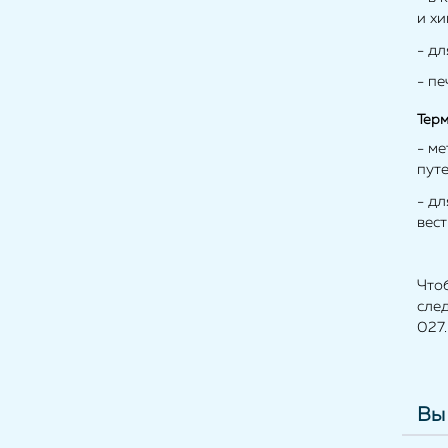
и х
- д
- пе
Терм
- м
пут
- дл
вес
Что
сле
027.
Вы