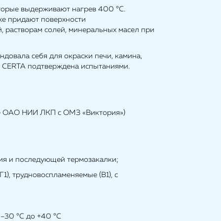
торые выдерживают нагрев 400 °С.
же придают поверхности
й, растворам солей, минеральных масел при
довала себя для окраски печи, камина,
ок CERTA подтверждена испытаниями.
ие ОАО НИИ ЛКП с ОМЗ «Виктория»)
ния и последующей термозакалки;
1), трудновоспламеняемые (В1), с
 –30 °С до +40 °С