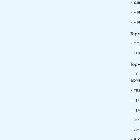
- дв
- н
- н
Терм
- п
- г
Терм
- т
арм
- г
- т
- тр
- в
- е
- в