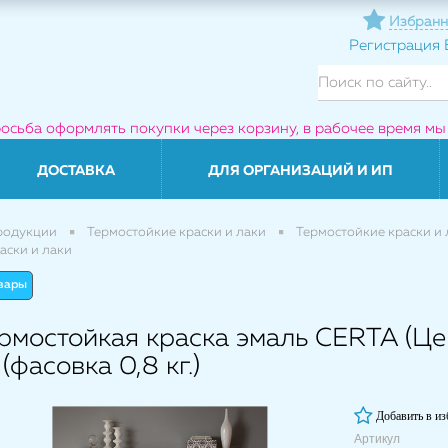
Избранн
Регистрация
росьба оформлять покупки через корзину, в рабочее время мы
ДОСТАВКА
ДЛЯ ОРГАНИЗАЦИЙ И ИП
родукции
Термостойкие краски и лаки
Термостойкие краски и 
аски и лаки
овары
рмостойкая краска эмаль CERTA (Цер
 (фасовка 0,8 кг.)
Добавить в из
Артикул