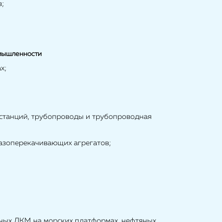
в;
мышленности
х;
 станций, трубопроводы и трубопроводная
газоперекачивающих агрегатов;
тных ЛКМ на морских платформах, нефтяных