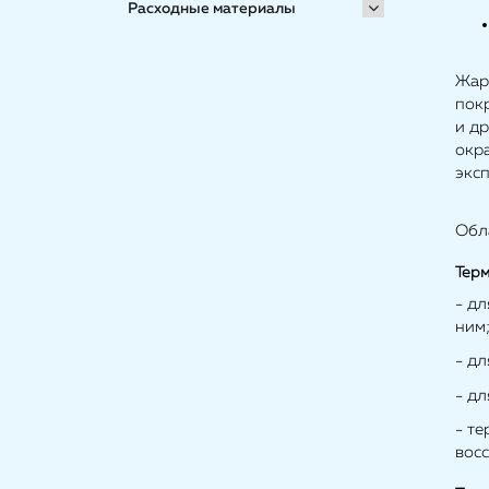
Расходные материалы
Жар
покр
и д
окр
экс
Обл
Терм
- дл
ним
- дл
- дл
- т
вос