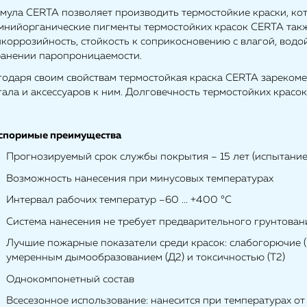
мула CERTA позволяет производить термостойкие краски, ко
мнийорганические пигменты термостойких красок CERTA так
икоррозийность, стойкость к соприкосновению с влагой, водо
ранении паропроницаемости.
годаря своим свойствам термостойкая краска CERTA зарекомен
гала и аксессуаров к ним. Долговечность термостойких крас
споримые преимущества
Прогнозируемый срок службы покрытия – 15 лет (испытан
Возможность нанесения при минусовых температурах
Интервал рабочих температур –60 ... +400 °С
Система нанесения не требует предварительного грунтова
Лучшие пожарные показатели среди красок: слабогорючие (Г
умеренным дымообразованием (Д2) и токсичностью (Т2)
Однокомпонетный состав
Всесезонное использование: нанесится при температурах от