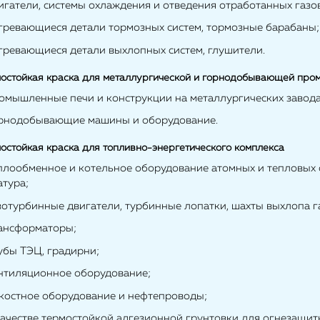
игатели, системы охлаждения и отведения отработанных газо
агревающиеся детали тормозных систем, тормозные барабаны;
агревающиеся детали выхлопных систем, глушители.
остойкая краска для металлургической и горнодобывающей про
ромышленные печи и конструкции на металлургических завода
орнодобывающие машины и оборудование.
остойкая краска для топливно-энергетического комплекса
еплообменное и котельное оборудование атомных и тепловых
атура;
азотурбинные двигатели, турбинные лопатки, шахты выхлопа 
рансформаторы;
убы ТЭЦ, градирни;
ентиляционное оборудование;
мкостное оборудование и нефтепроводы;
 качестве термостойкой адгезионной грунтовки для огнезащи