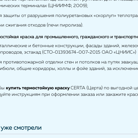
имических терминалах (ЦНИИМФ, 2009);
ля защиты от разрушения полиуретановых «скорлуп» теплотра
чи сжигания отходов (печи пиролиза).
остойкая краска для промышленного, гражданского и транспортн
еталлические и бетонные конструкции, фасады зданий, желез
епроводов, эстакад (СТО-01393674-007-2015 ОАО «ЦНИИС»)
я противопожарной отделки стен и потолков на путях эвакуа
тибюли, общие коридоры, холлы и фойе зданий, за исключен
бы
купить
термостойкую краску
CERTA (Церта) по выгодной це
дуйте инструкциям при оформлении заказа или закажите кра
 уже смотрели