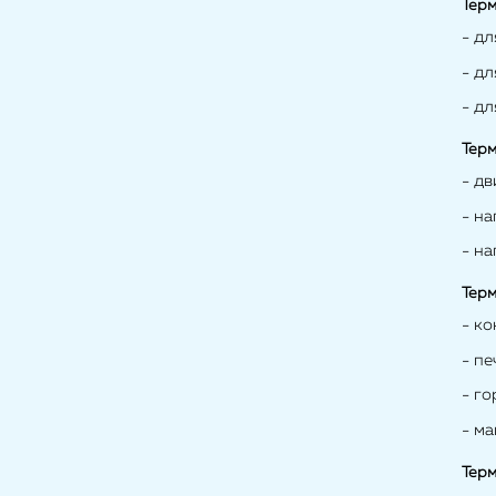
Терм
- дл
- д
- д
Терм
- д
- н
- н
Терм
- ко
- п
- го
- ма
Терм