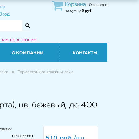
Корзина
0 товаров
ое
на сумму
0 руб.
Вход
 вам перезвоним.
О КОМПАНИИ
КОНТАКТЫ
лаки
Термостойкие краски и лаки
та), цв. бежевый, до 400
бранное
510 руб./шт.
TE10014001