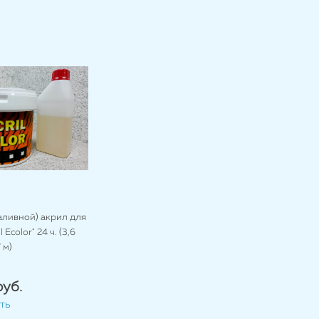
аливной) акрил для
l Ecolor" 24 ч. (3,6
 м)
руб.
ть