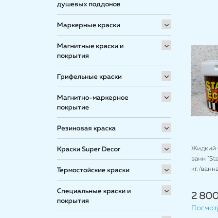
душевых поддонов
Маркерные краски
Магнитные краски и
покрытия
Грифельные краски
Магнитно-маркерное
покрытие
Резиновая краска
Жидкий 
Краски Super Decor
ванн "Stac
кг./ванна
Термостойские краски
Специальные краски и
2 800
покрытия
Посмот