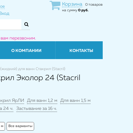
Корзина
0 товаров
ое
на сумму
0 руб.
Вход
 вам перезвоним.
О КОМПАНИИ
КОНТАКТЫ
жидкий) для ванн Стакрил (Stacril)
ил Эколор 24 (Stacril
крил ЯрЛИ
Для ванн 1,2 м
Для ванн 1,5 м
а 24 ч.
Застывание за 16 ч.
 м
Все варианты