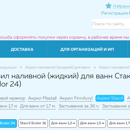
Избранн
Регистрация
росьба оформлять покупки через корзину, в рабочее время мы
ДОСТАВКА
ДЛЯ ОРГАНИЗАЦИЙ И ИП
родукции
Акрил наливной (жидкий) для ванн
Акрил наливной (
ил наливной (жидкий) для ванн Стакр
lor 24)
евой мрамор
Акрил Plastall
Акрил FinnAcryl
Акрил Stacril
А
анн 1,7 м
Для ванн от 1,7 м.
Застывание за 36 ч.
Застывание з
 Ecolor 24
Stacril Ecolor 16
Для ванн 1,2 м
Для ванн 1,5 м
Для ванн 1,7