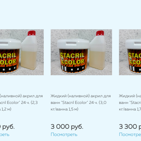
(наливной) акрил для
Жидкий (наливной) акрил для
Жидкий (н
ril Ecolor" 24 ч. (2,3
ванн "Stacril Ecolor" 24 ч. (3,0
ванн "Stacri
 1,2 м)
кг/ванна 1,5 м)
кг/ванна 1,7
 руб.
3 000 руб.
3 300 
реть
Посмотреть
Посмотре