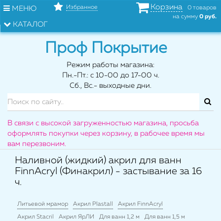
Корзина
Избранное
МЕНЮ
0 товаров
на сумму
0 руб.
КАТАЛОГ
Проф Покрытие
Режим работы магазина:
Пн.-Пт.: с 10-00 до 17-00 ч.
Сб., Вс.- выходные дни.
В связи с высокой загруженностью магазина, просьба
оформлять покупки через корзину, в рабочее время мы
вам перезвоним.
Наливной (жидкий) акрил для ванн
FinnAcryl (Финакрил) - застывание за 16
ч.
Литьевой мрамор
Акрил Plastall
Акрил FinnAcryl
Акрил Stacril
Акрил ЯрЛИ
Для ванн 1,2 м
Для ванн 1,5 м