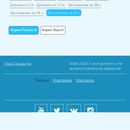
Для ванн 1,7 м
Для ванн от 1,7 м.
Застывание за 36 ч.
Застывание за 24 ч.
Застывание за 16 ч.
Акрил Finnacryl
Акрил Stacril
Проф Покрытие
2018-2022 © prof-pokrytie.ru Не
является публичной оффертой.
Товары
Компания
Контакты