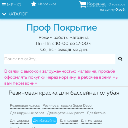
Корзина
Избранное
МЕНЮ
0 товаров
на сумму
0 руб.
КАТАЛОГ
Проф Покрытие
Режим работы магазина:
Пн.-Пт.: с 10-00 до 17-00 ч.
Сб., Вс.- выходные дни.
В связи с высокой загруженностью магазина, просьба
оформлять покупки через корзину, в рабочее время мы
вам перезвоним.
Резиновая краска для бассейна голубая
Резиновая краска
Резиновая краска Super Decor
Для наружных работ
Для внутренних работ
Для бетона
Для дерева
Для бассейна
Для крыши
Для металла