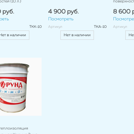
стей (10 л.)
поверхносте
 руб.
4 900 руб.
8 600 
реть
Посмотреть
Посмотре
ТКК-10
Артикул
ТКА-10
Артикул
Нет в наличии
Нет в наличии
Не
теплоизоляция