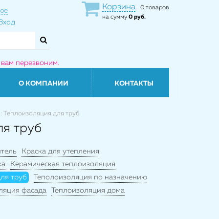
Корзина
0 товаров
ое
на сумму
0 руб.
Вход
 вам перезвоним.
О КОМПАНИИ
КОНТАКТЫ
: Теплоизоляция для труб
ля труб
итель
Краска для утепления
ка
Керамическая теплоизоляция
ля труб
Теполоизоляция по назначению
ляция фасада
Теплоизоляция дома