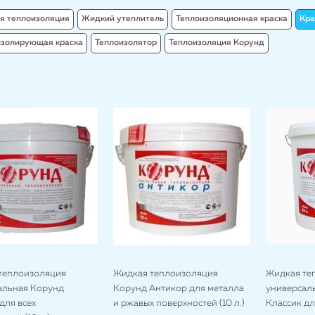
я теплоизоляция
Жидкий утеплитель
Теплоизоляционная краска
Кра
изолирующая краска
Теплоизолятор
Теплоизоляция Корунд
теплоизоляция
Жидкая теплоизоляция
Жидкая те
альная Корунд
Корунд Антикор для металла
универсал
для всех
и ржавых поверхностей (10 л.)
Классик дл