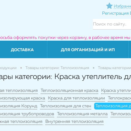
Избранн
Регистрация
росьба оформлять покупки через корзину, в рабочее время мы
ДОСТАВКА
ДЛЯ ОРГАНИЗАЦИЙ И ИП
родукции
Товары категории: Теплоизоляция
Товары категории
ары категории: Краска утеплитель д
ая теплоизоляция
Теплоизоляционная краска
Краска утепл
оизолирующая краска
Краска для теплоизоляции
Теплокрас
оизоляция Корунд
Теплоизоляция для стен
Теплоизоляция д
оизоляция трубопроводов
Теплоизоляция металла
Теплоизо
жная теплоизоляция
Внутренняя теплоизоляция