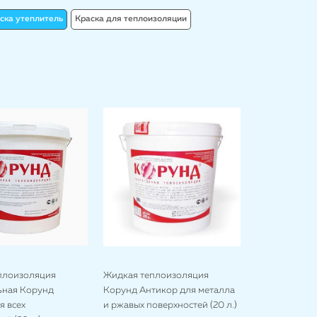
ска утеплитель
Краска для теплоизоляции
плоизоляция
Жидкая теплоизоляция
ьная Корунд
Корунд Антикор для металла
я всех
и ржавых поверхностей (20 л.)