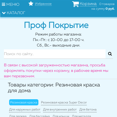
Корзина
Избранное
МЕНЮ
0 товаров
на сумму
0 руб.
КАТАЛОГ
Проф Покрытие
Режим работы магазина:
Пн.-Пт.: с 10-00 до 17-00 ч.
Сб., Вс.- выходные дни.
В связи с высокой загруженностью магазина, просьба
оформлять покупки через корзину, в рабочее время мы
вам перезвоним.
Товары категории: Резиновая краска
для дома
Резиновая краска
Резиновая краска Super Decor
Для наружных работ
Для внутренних работ
Для бетона
Для дерева
Для бассейна
Для крыши
Для металла