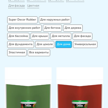
Для фасада
Цветная
Super Decor Rubber
Для наружных работ
Для внутренних работ
Для бетона
Для дерева
Для бассейна
Для крыши
Для металла
Для фасада
Для фундамента
Для цоколя
Для дома
Универсальная
Эластичная
Все варианты