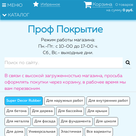
Корзина
Избранное
МЕНЮ
0 товаров
на сумму
0 руб.
КАТАЛОГ
Проф Покрытие
Режим работы магазина:
Пн.-Пт.: с 10-00 до 17-00 ч.
Сб., Вс.- выходные дни.
В связи с высокой загруженностью магазина, просьба
оформлять покупки через корзину, в рабочее время мы
вам перезвоним.
Super Decor Rubber
Для наружных работ
Для внутренних работ
Для бетона
Для дерева
Для бассейна
Для крыши
Для металла
Для фасада
Для фундамента
Для цоколя
Для дома
Универсальная
Эластичная
Все варианты