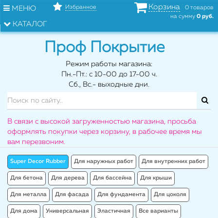
Корзина
Избранное
МЕНЮ
0 товаров
на сумму
0 руб.
КАТАЛОГ
Проф Покрытие
Режим работы магазина:
Пн.-Пт.: с 10-00 до 17-00 ч.
Сб., Вс.- выходные дни.
В связи с высокой загруженностью магазина, просьба
оформлять покупки через корзину, в рабочее время мы
вам перезвоним.
Super Decor Rubber
Для наружных работ
Для внутренних работ
Для бетона
Для дерева
Для бассейна
Для крыши
Для металла
Для фасада
Для фундамента
Для цоколя
Для дома
Универсальная
Эластичная
Все варианты