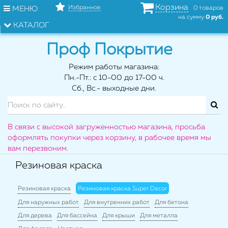
Корзина
Избранное
МЕНЮ
0 товаров
на сумму
0 руб.
КАТАЛОГ
Проф Покрытие
Режим работы магазина:
Пн.-Пт.: с 10-00 до 17-00 ч.
Сб., Вс.- выходные дни.
В связи с высокой загруженностью магазина, просьба
оформлять покупки через корзину, в рабочее время мы
вам перезвоним.
Резиновая краска
Резиновая краска
Резиновая краска Super Decor
Для наружных работ
Для внутренних работ
Для бетона
Для дерева
Для бассейна
Для крыши
Для металла