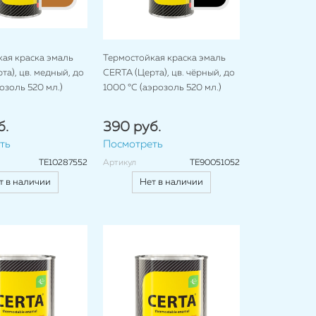
ая краска эмаль
Термостойкая краска эмаль
та), цв. медный, до
CERTA (Церта), цв. чёрный, до
озоль 520 мл.)
1000 °C (аэрозоль 520 мл.)
б.
390 руб.
ть
Посмотреть
TE10287552
Артикул
TE90051052
т в наличии
Нет в наличии