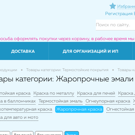
Избранн
Регистрация
росьба оформлять покупки через корзину, в рабочее время мы
ДОСТАВКА
ДЛЯ ОРГАНИЗАЦИЙ И ИП
родукции
Товары категории: Термостойкие покрытия
Товары к
ары категории: Жаропрочные эмали
тойкая краска
Краска по металлу
Краска для печей
Краска
а в баллончиках
Термостойкая эмаль
Огнеупорная краска
котемпературная краска
Жаропрочная краска
Огнестойкая
а для авто и мото