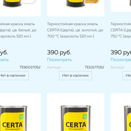
ойкая краска эмаль
Термостойкая краска эмаль
Термостойк
ерта), цв. белый, до
CERTA (Церта), цв. золотой, до
CERTA (Цер
аэрозоль 520 мл.)
700 °C (аэрозоль 520 мл.)
750 °C (аэр
уб.
390 руб.
390 ру
реть
Посмотреть
Посмотре
TE90037052
Артикул
TE10177052
Артикул
Нет в наличии
Нет в наличии
Не