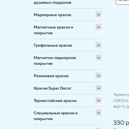
По ме
душевых поддонов
Маркерные краски
Магнитные краски и
покрытия
Грифельные краски
Магнитно-маркерное
покрытие
Резиновая краска
Краски Super Decor
Термост
Термостойские краски
CERTA (Ц
400 °C (
Специальные краски и
покрытия
330 р