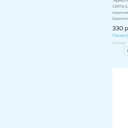
Термост
CERTA (Ц
коричнев
(аэрозол
330 р
Посмот
Артикул