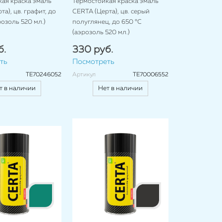
ая краска эмаль
Термостойкая краска эмаль
а), цв. графит, до
CERTA (Церта), цв. серый
розоль 520 мл.)
полуглянец, до 650 °C
(аэрозоль 520 мл.)
б.
330 руб.
ть
Посмотреть
TE70246052
Артикул
TE70006552
т в наличии
Нет в наличии