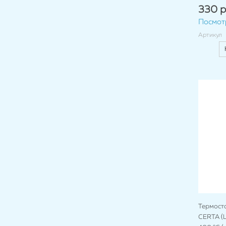
330 р
Посмот
Артикул
Термост
CERTA (Ц