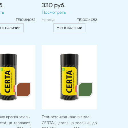
б.
330 руб.
ть
Посмотреть
TE10164052
Артикул
TE10014052
т в наличии
Нет в наличии
ая краска эмаль
Термостойкая краска эмаль
а), цв. терракот,
CERTA (Церта), цв. зелёный, до