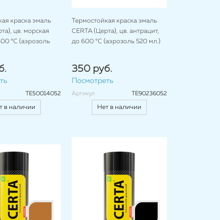
ая краска эмаль
Термостойкая краска эмаль
та), цв. морская
CERTA (Церта), цв. антрацит,
400 °C (аэрозоль
до 600 °C (аэрозоль 520 мл.)
б.
350 руб.
ть
Посмотреть
TE50014052
Артикул
TE90236052
т в наличии
Нет в наличии