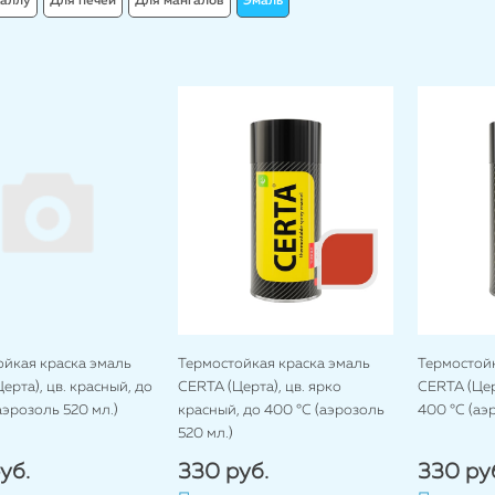
таллу
Для печей
Для мангалов
Эмаль
ойкая краска эмаль
Термостойкая краска эмаль
Термостойк
ерта), цв. красный, до
CERTA (Церта), цв. ярко
CERTA (Церт
аэрозоль 520 мл.)
красный, до 400 °C (аэрозоль
400 °C (аэ
520 мл.)
уб.
330 руб.
330 ру