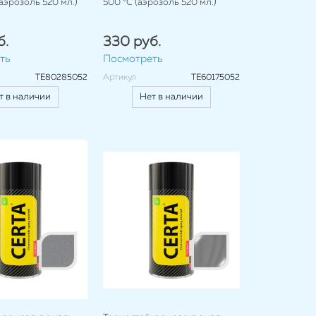
(аэрозоль 520 мл.)
500 °C (аэрозоль 520 мл.)
б.
330 руб.
ть
Посмотреть
TE80285052
Артикул
TE60175052
т в наличии
Нет в наличии