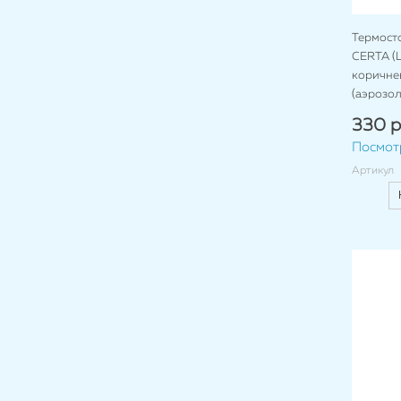
Термост
CERTA (Ц
коричнев
(аэрозол
330 р
Посмот
Артикул