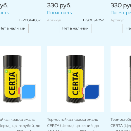
уб.
330 руб.
330 ру
реть
Посмотреть
Посмотре
TE20044052
Артикул
TE90034052
Артикул
Нет в наличии
Нет в наличии
Не
ойкая краска эмаль
Термостойкая краска эмаль
Термостойк
ерта), цв. голубой, до
CERTA (Церта), цв. синий, до
CERTA (Церт