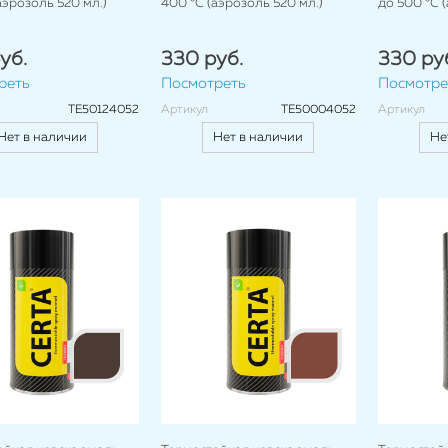
аэрозоль 520 мл.)
400 °C (аэрозоль 520 мл.)
до 500 °C 
уб.
330 руб.
330 ру
реть
Посмотреть
Посмотре
TE50124052
Артикул
TE50004052
Артикул
Нет в наличии
Нет в наличии
Не