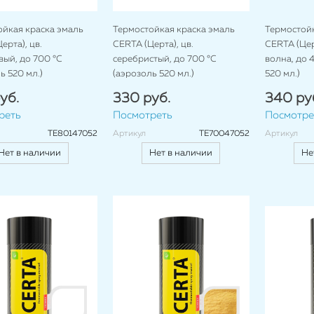
ойкая краска эмаль
Термостойкая краска эмаль
Термостойк
ерта), цв.
CERTA (Церта), цв.
CERTA (Цер
ый, до 700 °C
серебристый, до 700 °C
волна, до 
ь 520 мл.)
(аэрозоль 520 мл.)
520 мл.)
уб.
330 руб.
340 ру
реть
Посмотреть
Посмотре
TE80147052
Артикул
TE70047052
Артикул
Нет в наличии
Нет в наличии
Не