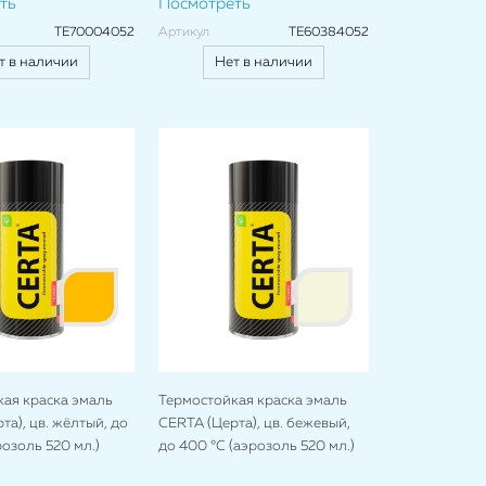
ть
Посмотреть
TE70004052
Артикул
TE60384052
т в наличии
Нет в наличии
ая краска эмаль
Термостойкая краска эмаль
та), цв. жёлтый, до
CERTA (Церта), цв. бежевый,
розоль 520 мл.)
до 400 °C (аэрозоль 520 мл.)