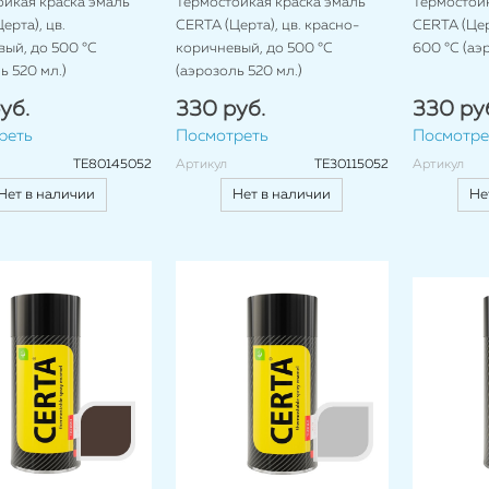
ойкая краска эмаль
Термостойкая краска эмаль
Термостойк
ерта), цв.
CERTA (Церта), цв. красно-
CERTA (Церт
ый, до 500 °C
коричневый, до 500 °C
600 °C (аэ
ь 520 мл.)
(аэрозоль 520 мл.)
уб.
330 руб.
330 ру
реть
Посмотреть
Посмотре
TE80145052
Артикул
TE30115052
Артикул
Нет в наличии
Нет в наличии
Не