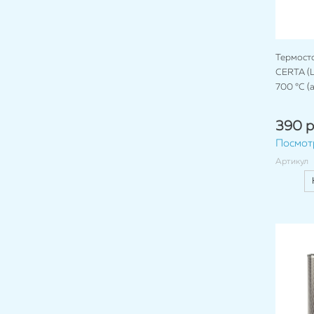
Термост
CERTA (Ц
700 °C (
390 р
Посмот
Артикул