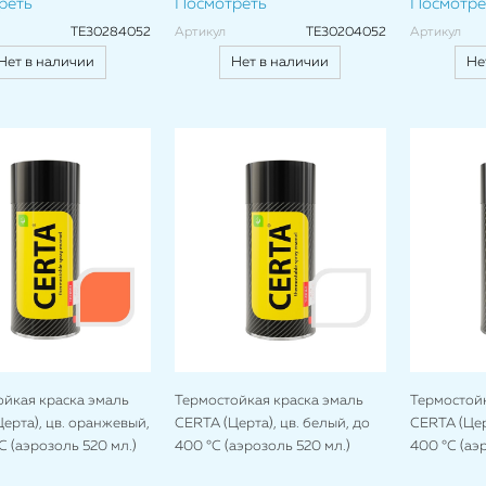
реть
Посмотреть
Посмотре
TE30284052
Артикул
TE30204052
Артикул
Нет в наличии
Нет в наличии
Не
ойкая краска эмаль
Термостойкая краска эмаль
Термостойк
ерта), цв. оранжевый,
CERTA (Церта), цв. белый, до
CERTA (Цер
C (аэрозоль 520 мл.)
400 °C (аэрозоль 520 мл.)
400 °C (аэ