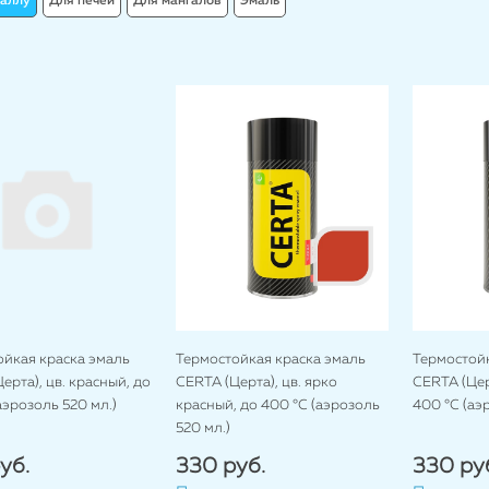
таллу
Для печей
Для мангалов
Эмаль
ойкая краска эмаль
Термостойкая краска эмаль
Термостойк
ерта), цв. красный, до
CERTA (Церта), цв. ярко
CERTA (Церт
аэрозоль 520 мл.)
красный, до 400 °C (аэрозоль
400 °C (аэ
520 мл.)
уб.
330 руб.
330 ру