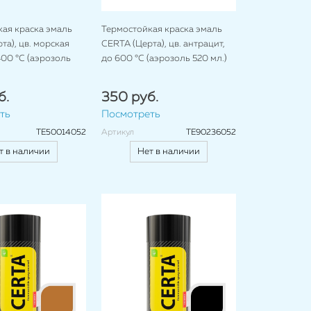
ая краска эмаль
Термостойкая краска эмаль
та), цв. морская
CERTA (Церта), цв. антрацит,
400 °C (аэрозоль
до 600 °C (аэрозоль 520 мл.)
б.
350 руб.
ть
Посмотреть
TE50014052
Артикул
TE90236052
т в наличии
Нет в наличии