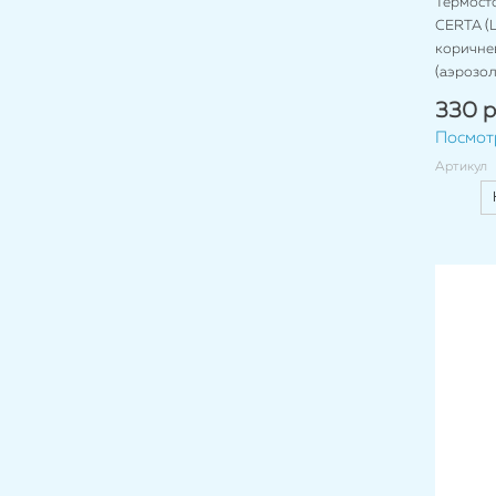
Термост
CERTA (Ц
коричнев
(аэрозол
330 р
Посмот
Артикул