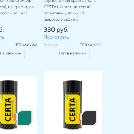
ая краска эмаль
Термостойкая краска эмаль
а), цв. графит, до
CERTA (Церта), цв. серый
розоль 520 мл.)
полуглянец, до 650 °C
(аэрозоль 520 мл.)
б.
330 руб.
ть
Посмотреть
TE70246052
Артикул
TE70006552
т в наличии
Нет в наличии