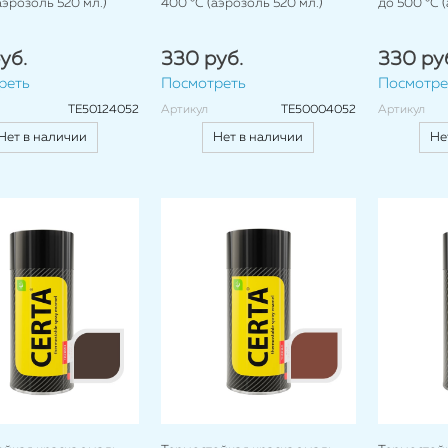
аэрозоль 520 мл.)
400 °C (аэрозоль 520 мл.)
до 500 °C 
уб.
330 руб.
330 ру
реть
Посмотреть
Посмотре
TE50124052
Артикул
TE50004052
Артикул
Нет в наличии
Нет в наличии
Не