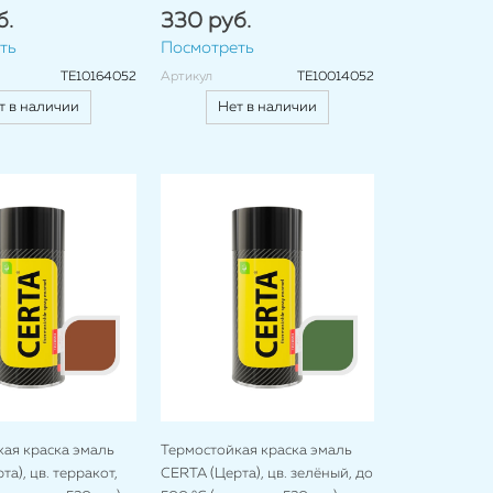
б.
330 руб.
ть
Посмотреть
TE10164052
Артикул
TE10014052
т в наличии
Нет в наличии
ая краска эмаль
Термостойкая краска эмаль
а), цв. терракот,
CERTA (Церта), цв. зелёный, до