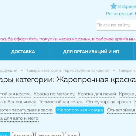
Избранн
Регистрация
росьба оформлять покупки через корзину, в рабочее время мы
ДОСТАВКА
ДЛЯ ОРГАНИЗАЦИЙ И ИП
родукции
Товары категории: Термостойкие покрытия
Товары к
ары категории: Жаропрочная краска
тойкая краска
Краска по металлу
Краска для печей
Краска
а в баллончиках
Термостойкая эмаль
Огнеупорная краска
котемпературная краска
Жаропрочная краска
Огнестойкая
а для авто и мото