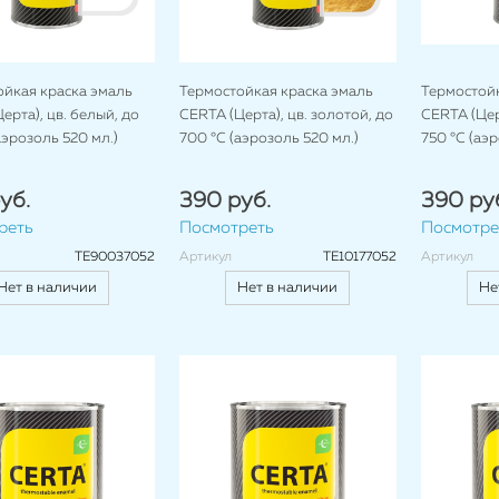
ойкая краска эмаль
Термостойкая краска эмаль
Термостойк
ерта), цв. белый, до
CERTA (Церта), цв. золотой, до
CERTA (Цер
аэрозоль 520 мл.)
700 °C (аэрозоль 520 мл.)
750 °C (аэр
уб.
390 руб.
390 ру
реть
Посмотреть
Посмотре
TE90037052
Артикул
TE10177052
Артикул
Нет в наличии
Нет в наличии
Не