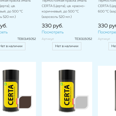
ойкая краска эмаль
Термостойкая краска эмаль
Термостойк
ерта), цв.
CERTA (Церта), цв. красно-
CERTA (Церт
ый, до 500 °C
коричневый, до 500 °C
600 °C (аэ
ь 520 мл.)
(аэрозоль 520 мл.)
уб.
330 руб.
330 ру
реть
Посмотреть
Посмотре
TE80145052
Артикул
TE30115052
Артикул
Нет в наличии
Нет в наличии
Не