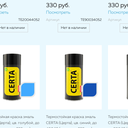
уб.
330 руб.
330 ру
реть
Посмотреть
Посмотре
TE20044052
Артикул
TE90034052
Артикул
Нет в наличии
Нет в наличии
Не
ойкая краска эмаль
Термостойкая краска эмаль
Термостойк
ерта), цв. голубой, до
CERTA (Церта), цв. синий, до
CERTA (Церт