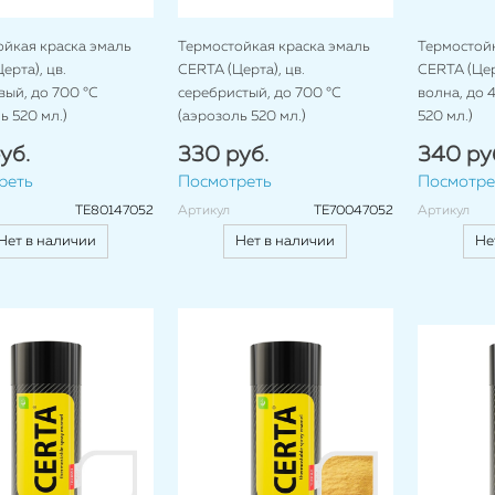
ойкая краска эмаль
Термостойкая краска эмаль
Термостойк
ерта), цв.
CERTA (Церта), цв.
CERTA (Цер
ый, до 700 °C
серебристый, до 700 °C
волна, до 
ь 520 мл.)
(аэрозоль 520 мл.)
520 мл.)
уб.
330 руб.
340 ру
реть
Посмотреть
Посмотре
TE80147052
Артикул
TE70047052
Артикул
Нет в наличии
Нет в наличии
Не