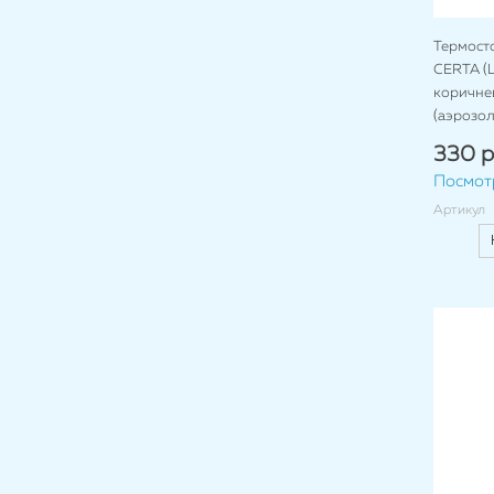
Термост
CERTA (Ц
коричнев
(аэрозол
330 р
Посмот
Артикул