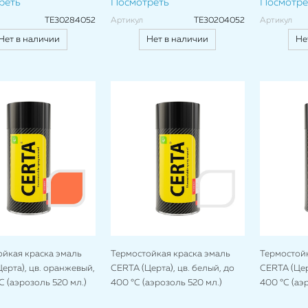
реть
Посмотреть
Посмотре
TE30284052
Артикул
TE30204052
Артикул
Нет в наличии
Нет в наличии
Не
ойкая краска эмаль
Термостойкая краска эмаль
Термостойк
ерта), цв. оранжевый,
CERTA (Церта), цв. белый, до
CERTA (Цер
C (аэрозоль 520 мл.)
400 °C (аэрозоль 520 мл.)
400 °C (аэ