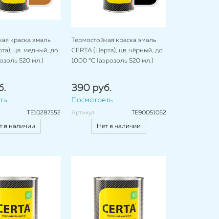
ая краска эмаль
Термостойкая краска эмаль
та), цв. медный, до
CERTA (Церта), цв. чёрный, до
озоль 520 мл.)
1000 °C (аэрозоль 520 мл.)
б.
390 руб.
ть
Посмотреть
TE10287552
Артикул
TE90051052
т в наличии
Нет в наличии