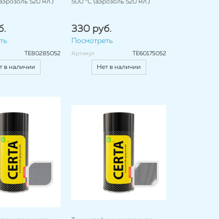
(аэрозоль 520 мл.)
500 °C (аэрозоль 520 мл.)
б.
330 руб.
ть
Посмотреть
TE80285052
Артикул
TE60175052
т в наличии
Нет в наличии