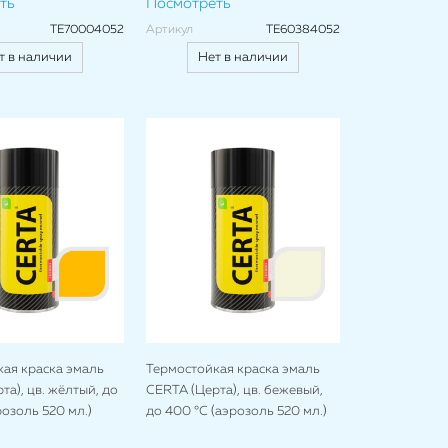
ть
Посмотреть
TE70004052
Артикул
TE60384052
т в наличии
Нет в наличии
ая краска эмаль
Термостойкая краска эмаль
та), цв. жёлтый, до
CERTA (Церта), цв. бежевый,
розоль 520 мл.)
до 400 °C (аэрозоль 520 мл.)