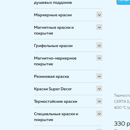
По ме
душевых поддонов
Маркерные краски
Магнитные краски и
покрытия
Грифельные краски
Магнитно-маркерное
покрытие
Резиновая краска
Краски Super Decor
Термост
Термостойские краски
CERTA (Ц
400 °C (
Специальные краски и
покрытия
330 р