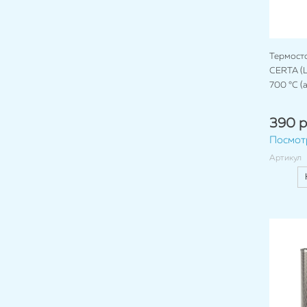
Термост
CERTA (Ц
700 °C (
390 р
Посмот
Артикул