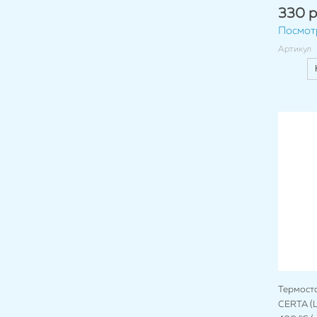
330 р
Посмот
Артикул
Термост
CERTA (Ц